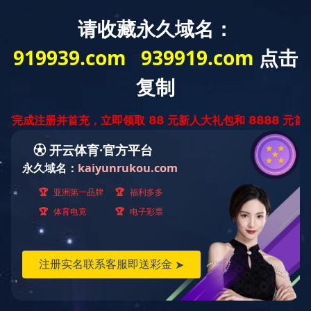
早上好！ 欢迎光临九游在线官方官网官网！
九游(中国)
走进豪鲁
九游在线官



