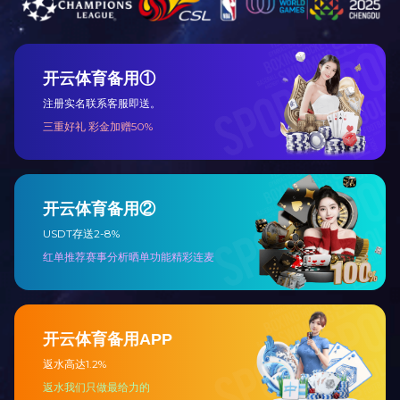
豪鲁九游在线官方官网公司可以
其他新型发酵品种的工艺及配
九游在线官方官网
公司地址：
山东省济南市历下区花园东路3333号祥泰汇东国际大厦22924
工厂地址：
山东省济南市章丘区相公庄街道桑园工业园区
服务热线：
18678891333
联系电话：
微信18678891333