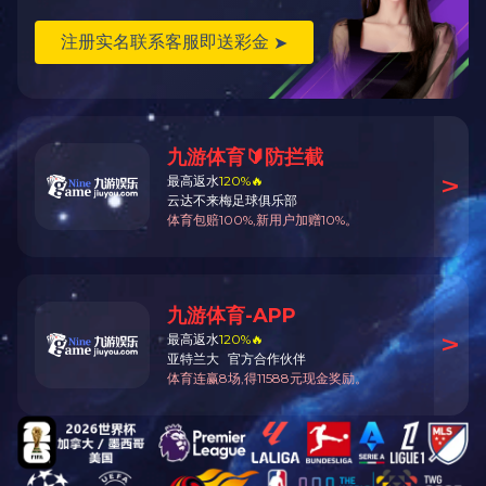
您可以将您的问题填写在下面的
咨询服务热线：
电话热线支持
18678891333
您可以拨打豪鲁售前支持电话
九游在线官方官网
对于购买的用户我们提供--
电话：微信18678891333
1：项目交付前进行合理规划
手机：18678891333
公司地址：山东省济南市历下区花园
2：交付时会给与用户酿造使
东路3333号祥泰汇东国际大厦22924
3：有专人负责指导定位所有
工厂地址：山东省济南市章丘区相公
4：全套设备安装过程并进行
庄街道桑园工业园区
5：为客户培训符合设备操作
除此之外我们还额外赠送:市面
1：精酿常用糖化工艺培训
2：发酵过程和管理培训。
3：提供包括拉格/艾尔/IP
4：精酿设备的卫生操作培训以
5：提供啤酒酿造的文件模板