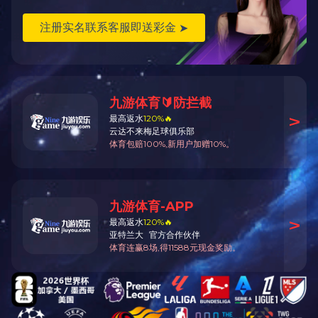
精酿九游在线官方
中小型啤酒厂九游在线
官网
教学实验九游在线
官方官网
啤酒厂精酿设备
小型九游在线官方
官网
酒店自酿九游在线
官方官网
联系我们
日产1吨精酿设
咨询服务热线：
18678891333
九游在线官方官网
电话：微信18678891333