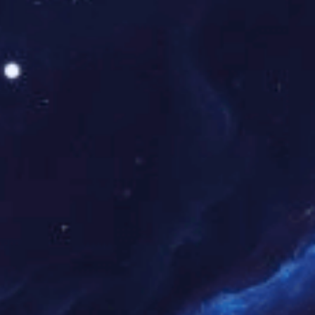
系统
自动清洗系统
糖化系统
糖化锅、过滤槽、煮沸锅、旋沉槽、换热器、糖化管道、泵等组
罐体主体部分采用优质的304不锈钢材料制成，罐体内部与物料
发酵系统
发酵罐、温度和压力控制系统等组成。
罐体主体部分采用优质的304不锈钢材料制成，罐体内部与物料