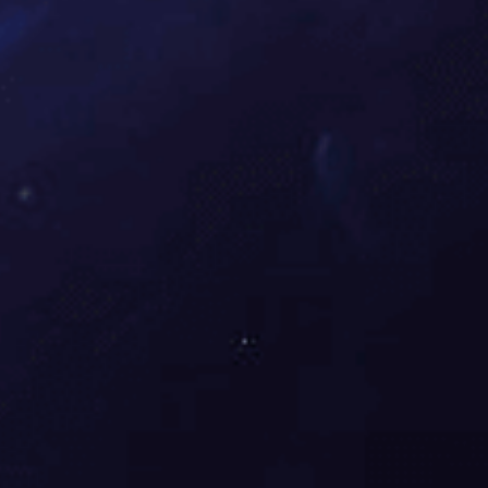
触的部分全部抛光处理，外部采用磨砂抛光处理。
接触的部分全部镜面抛光处理，外部采用磨砂抛光处