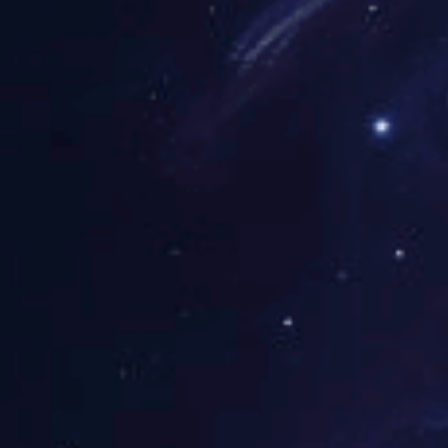
3.发酵系统
4.温度控制
5.制冷系统
6.CIP原位
设备名称：
系统配备：
糖化系统各
理。
设备名称：
系统配备：
发酵系统各