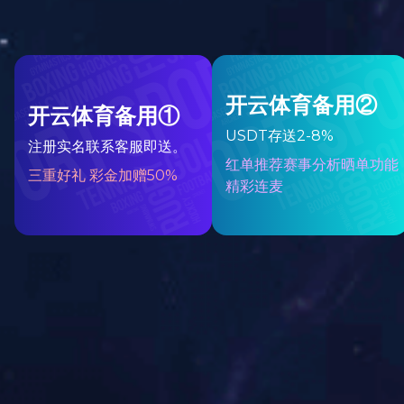
精酿九游在线官方
官网
教学实验九游在线
官方官网
啤酒厂精酿设备
小型九游在线官方
官网
酒店自酿九游在线
官方官网
详细介绍
联系我们
小型啤酒厂
快速多功能的精
咨询服务热线：
18678891333
九游在线官方官网
电话：微信18678891333