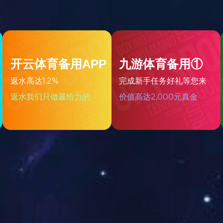
设备也可称为微型啤酒厂设备，该设备随小但五脏俱全，是豪鲁经
酿九游在线官方官网，可以用于多种口味的酒水酿造项目。