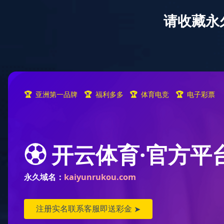
上午好！ 欢迎光临九游在线官方官网官网！
九游(中国)
走进豪鲁
九